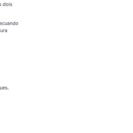
s dois
recuando
tura
ues.