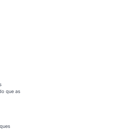
s
do que as
aques