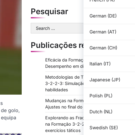
Pesquisar
German (DE)
Search
German (AT)
for:
Publicações recentes
German (CH)
Eficácia da Formação 3-2-2-3:
Italian (IT)
Desempenho em diferentes sistemas
Metodologias de Treino para a Formação
Japanese (JP)
3-2-2-3: Simulação, desenvolvimento de
habilidades
Polish (PL)
Mudanças na Formação 3-2-2-3:
as
Ajustes no final do jogo, substituições
 de golo,
Dutch (NL)
 equipa
Explorando as Fraquezas do Oponente
na Formação 3-2-2-3: Análise de jogo,
Swedish (SE)
exercícios táticos