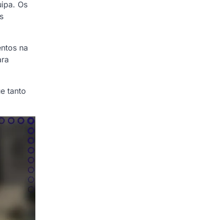
uipa. Os
s
entos na
ara
e tanto