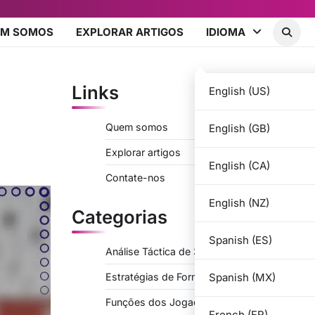
EM SOMOS
EXPLORAR ARTIGOS
IDIOMA
Links
English (US)
Quem somos
English (GB)
Explorar artigos
English (CA)
Contate-nos
English (NZ)
Categorias
Spanish (ES)
Análise Táctica de 3-2-2-3
Spanish (MX)
Estratégias de Formação para 3-2-2-3
Funções dos Jogadores em 3-2-2-3
French (FR)