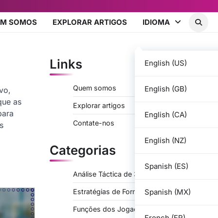
EM SOMOS
EXPLORAR ARTIGOS
IDIOMA
Links
English (US)
Quem somos
English (GB)
vo,
que as
Explorar artigos
para
English (CA)
Contate-nos
s
English (NZ)
Categorias
Spanish (ES)
Análise Táctica de 3-2-2-3
Spanish (MX)
Estratégias de Formação para 3-2-2-3
Funções dos Jogadores em 3-2-2-3
French (FR)