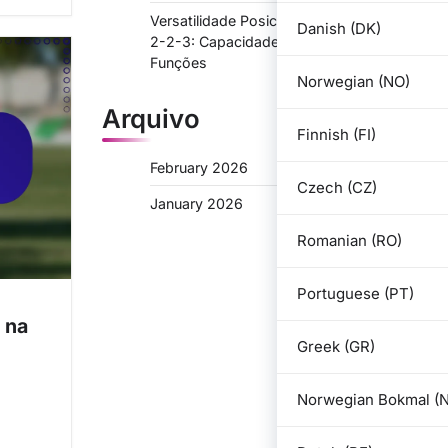
Versatilidade Posicional na Formação 3-
Danish (DK)
2-2-3: Capacidade para Múltiplas
Funções
Norwegian (NO)
Arquivo
Finnish (FI)
February 2026
Czech (CZ)
January 2026
Romanian (RO)
Portuguese (PT)
 na
Greek (GR)
Norwegian Bokmal (