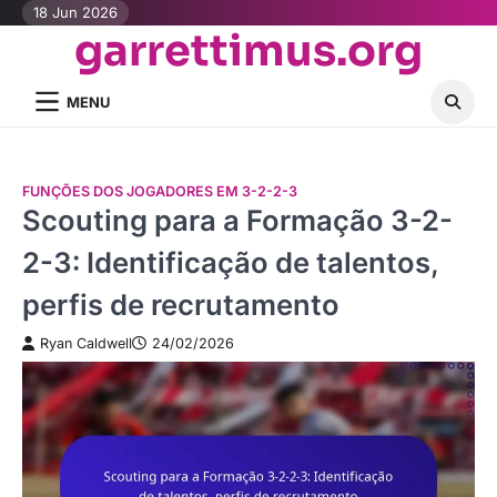
Skip
18 Jun 2026
garrettimus.org
to
content
MENU
FUNÇÕES DOS JOGADORES EM 3-2-2-3
Scouting para a Formação 3-2-
2-3: Identificação de talentos,
perfis de recrutamento
Ryan Caldwell
24/02/2026