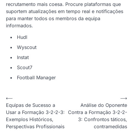
recrutamento mais coesa. Procure plataformas que
suportem atualizações em tempo real e notificações
para manter todos os membros da equipa
informados.
Hudl
Wyscout
Instat
Scout7
Football Manager
P
⟵
⟶
Equipas de Sucesso a
Análise do Oponente
o
Usar a Formação 3-2-2-3:
Contra a Formação 3-2-2-
s
Exemplos Históricos,
3: Confrontos táticos,
t
Perspectivas Profissionais
contramedidas