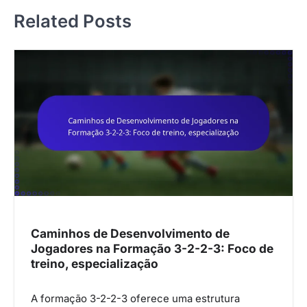
n
Related Posts
a
v
i
g
a
t
i
o
n
Caminhos de Desenvolvimento de
Jogadores na Formação 3-2-2-3: Foco de
treino, especialização
A formação 3-2-2-3 oferece uma estrutura