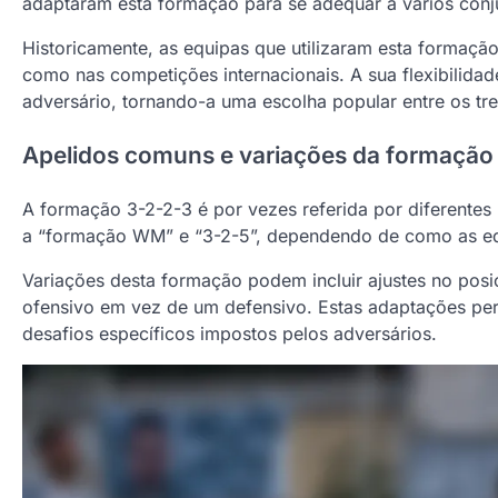
adaptaram esta formação para se adequar a vários conjun
Historicamente, as equipas que utilizaram esta formaçã
como nas competições internacionais. A sua flexibilida
adversário, tornando-a uma escolha popular entre os tre
Apelidos comuns e variações da formação
A formação 3-2-2-3 é por vezes referida por diferentes
a “formação WM” e “3-2-5”, dependendo de como as equ
Variações desta formação podem incluir ajustes no po
ofensivo em vez de um defensivo. Estas adaptações per
desafios específicos impostos pelos adversários.