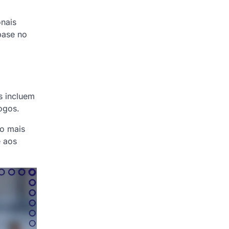
onais
base no
s incluem
ogos.
io mais
e aos