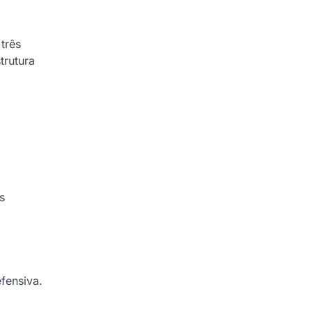
três
trutura
s
fensiva.