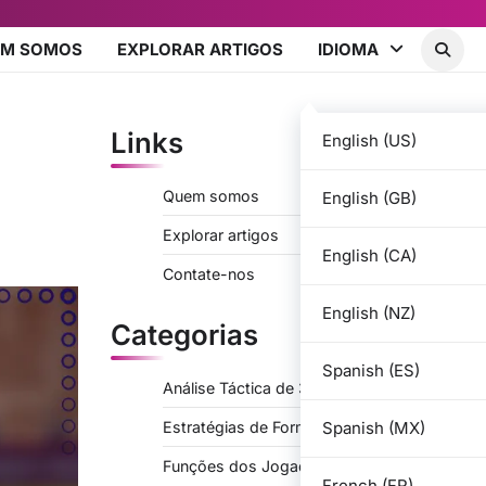
EM SOMOS
EXPLORAR ARTIGOS
IDIOMA
Links
English (US)
Quem somos
English (GB)
Explorar artigos
English (CA)
Contate-nos
English (NZ)
Categorias
Spanish (ES)
Análise Táctica de 3-2-2-3
Spanish (MX)
Estratégias de Formação para 3-2-2-3
Funções dos Jogadores em 3-2-2-3
French (FR)