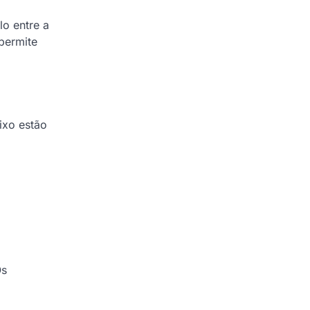
o entre a
permite
ixo estão
Os