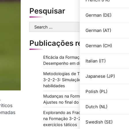
Pesquisar
German (DE)
Search
German (AT)
for:
Publicações recentes
German (CH)
Eficácia da Formação 3-2-2-3:
Italian (IT)
Desempenho em diferentes sistemas
Metodologias de Treino para a Formação
Japanese (JP)
3-2-2-3: Simulação, desenvolvimento de
habilidades
Polish (PL)
Mudanças na Formação 3-2-2-3:
,
Ajustes no final do jogo, substituições
íticos
Dutch (NL)
tomadas
Explorando as Fraquezas do Oponente
na Formação 3-2-2-3: Análise de jogo,
Swedish (SE)
exercícios táticos